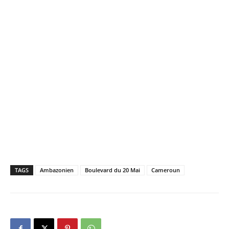
Tribune au Boulevard du 20 Mai.
L’homme aurait eu l’intention d’arracher son arme. A
l’issue d’une bagarre acharnée, il sera neutralisé par
ladite sentinelle.
Blessé à la tête par un gros caillou, le militaire aurait tiré
sur les pieds de ce prétendu « Ambaboys », selon un
témoin qui a requis l’anonymat.
TAGS
Ambazonien
Boulevard du 20 Mai
Cameroun