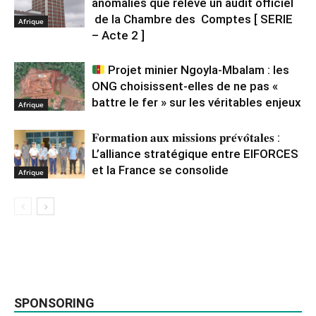
anomalies que relève un audit officiel
de la Chambre des Comptes [ SERIE
Afrique
– Acte 2 ]
Projet minier Ngoyla-Mbalam : les
ONG choisissent-elles de ne pas «
battre le fer » sur les véritables enjeux
Afrique
𝐅𝐨𝐫𝐦𝐚𝐭𝐢𝐨𝐧 𝐚𝐮𝐱 𝐦𝐢𝐬𝐬𝐢𝐨𝐧𝐬 𝐩𝐫𝐞́𝐯𝐨̂𝐭𝐚𝐥𝐞𝐬 :
L’alliance stratégique entre EIFORCES
et la France se consolide
Afrique
SPONSORING