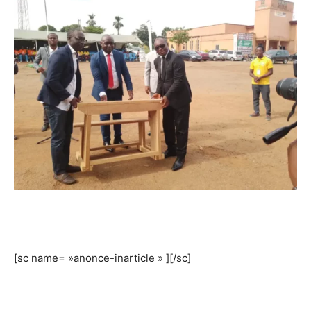
[sc name= »anonce-inarticle » ][/sc]