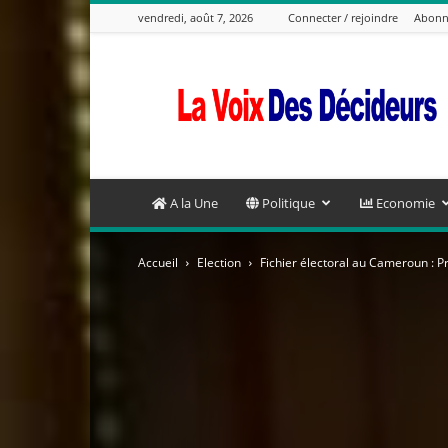
vendredi, août 7, 2026
Connecter / rejoindre
Abonn
La
Voix
Des
Decideurs
A la Une
Politique
Economie
Accueil
Election
Fichier électoral au Cameroun : Pr