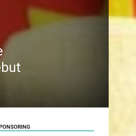
e
ébut
PONSORING