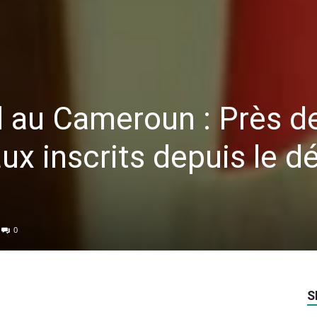
al au Cameroun : Près d
x inscrits depuis le d
0
S