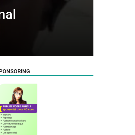
nal
PONSORING