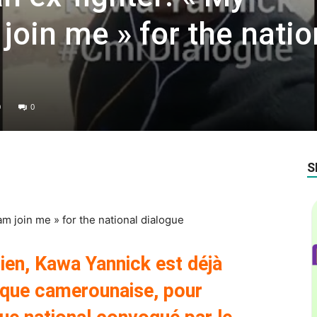
join me » for the natio
0
0
S
m join me » for the national dialogue
en, Kawa Yannick est déjà
tique camerounaise, pour