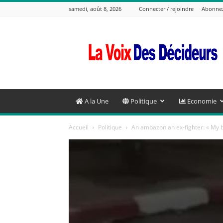
samedi, août 8, 2026
Connecter / rejoindre
Abonne
La
Voix
Des
Decideurs
A la Une
Politique
Economie
Accueil
Politique
An ambazonian ex-fighter: « My b