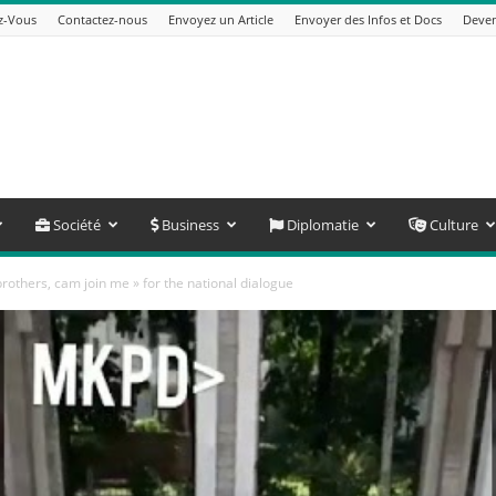
z-Vous
Contactez-nous
Envoyez un Article
Envoyer des Infos et Docs
Deven
Société
Business
Diplomatie
Culture
rothers, cam join me » for the national dialogue