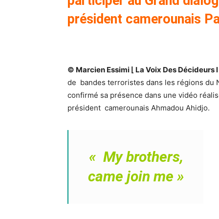
participer au Grand dialo
président camerounais Paul
© Marcien Essimi ⌊ La Voix Des Décideurs 
de bandes terroristes dans les régions du N
confirmé sa présence dans une vidéo réalisé
président camerounais Ahmadou Ahidjo.
« My brothers,
came join me »