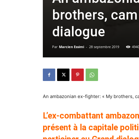
brothers, cam 
dialogue
Par
Marcien Essimi
-
28 septembre 2019
494
An ambazonian ex-fighter: « My brothers, ca
L’ex-combattant ambazoni
présent à la capitale poli