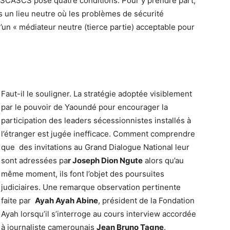
la SCASCS pose quatre conditions. Pour y prendre part,
rs un lieu neutre où les problèmes de sécurité
un « médiateur neutre (tierce partie) acceptable pour
Faut-il le souligner. La stratégie adoptée visiblement
par le pouvoir de Yaoundé pour encourager la
participation des leaders sécessionnistes installés à
l’étranger est jugée inefficace. Comment comprendre
que des invitations au Grand Dialogue National leur
sont adressées pa
r Joseph Dion Ngute
alors qu’au
même moment, ils font l’objet des poursuites
judiciaires. Une remarque observation pertinente
faite par
Ayah Ayah Abine
, président de la Fondation
Ayah lorsqu’il s’interroge au cours interview accordée
à journaliste camerounais
Jean Bruno Tagne
.