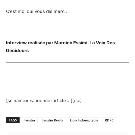
C’est moi qui vous dis merci.
Interview réalisée par Marcien Essimi, La Voix Des
Décideurs
[sc name= »annonce-article » ][/sc]
TAGS
Faustin
Faustin Kouta
Lion Indomptable
RDPC